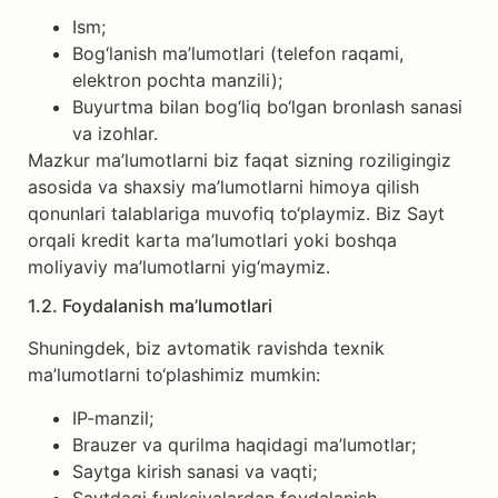
Ism;
Bog‘lanish ma’lumotlari (telefon raqami,
elektron pochta manzili);
Buyurtma bilan bog‘liq bo‘lgan bronlash sanasi
va izohlar.
Mazkur ma’lumotlarni biz faqat sizning roziligingiz
asosida va shaxsiy ma’lumotlarni himoya qilish
qonunlari talablariga muvofiq to‘playmiz. Biz Sayt
orqali kredit karta ma’lumotlari yoki boshqa
moliyaviy ma’lumotlarni yig‘maymiz.
1.2. Foydalanish ma’lumotlari
Shuningdek, biz avtomatik ravishda texnik
ma’lumotlarni to‘plashimiz mumkin:
IP-manzil;
Brauzer va qurilma haqidagi ma’lumotlar;
Saytga kirish sanasi va vaqti;
Saytdagi funksiyalardan foydalanish.