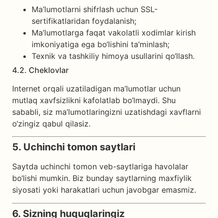
Ma’lumotlarni shifrlash uchun SSL-
sertifikatlaridan foydalanish;
Ma’lumotlarga faqat vakolatli xodimlar kirish
imkoniyatiga ega bo‘lishini ta’minlash;
Texnik va tashkiliy himoya usullarini qo‘llash.
4.2. Cheklovlar
Internet orqali uzatiladigan ma’lumotlar uchun
mutlaq xavfsizlikni kafolatlab bo‘lmaydi. Shu
sababli, siz ma’lumotlaringizni uzatishdagi xavflarni
o‘zingiz qabul qilasiz.
5. Uchinchi tomon saytlari
Saytda uchinchi tomon veb-saytlariga havolalar
bo‘lishi mumkin. Biz bunday saytlarning maxfiylik
siyosati yoki harakatlari uchun javobgar emasmiz.
6. Sizning huquqlaringiz