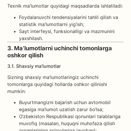
Texnik ma’lumotlar quyidagi maqsadlarda ishlatiladi:
Foydalanuvchi tendensiyalarini tahlil qilish va
statistik ma’lumotlarni yig‘ish;
Sayt interfeysi, funksionalligi va mazmunini
yaxshilash.
3. Ma’lumotlarni uchinchi tomonlarga
oshkor qilish
3.1. Shaxsiy ma’lumotlar
Sizning shaxsiy ma’lumotlaringiz uchinchi
tomonlarga quyidagi hollarda oshkor qilinishi
mumkin:
Buyurtmangizni bajarish uchun avtomobil
egasiga ma’lumot uzatish zarur bo‘lsa;
O‘zbekiston Respublikasi qonunlari talablariga
muvofiq (masalan, huquqni muhofaza qilish
organlarining so‘rovlariga javoban);