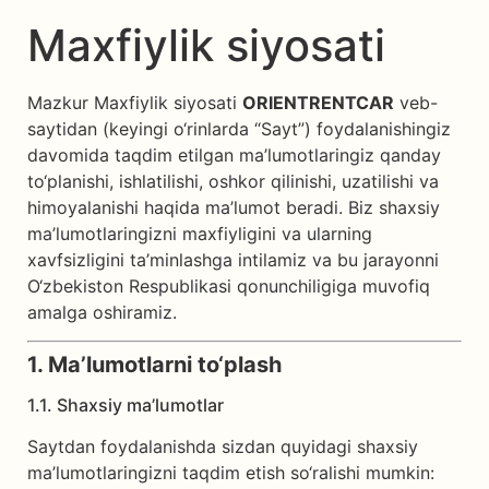
Maxfiylik siyosati
Mazkur Maxfiylik siyosati
ORIENTRENTCAR
veb-
saytidan (keyingi o‘rinlarda “Sayt”) foydalanishingiz
davomida taqdim etilgan ma’lumotlaringiz qanday
to‘planishi, ishlatilishi, oshkor qilinishi, uzatilishi va
himoyalanishi haqida ma’lumot beradi. Biz shaxsiy
ma’lumotlaringizni maxfiyligini va ularning
xavfsizligini ta’minlashga intilamiz va bu jarayonni
O‘zbekiston Respublikasi qonunchiligiga muvofiq
amalga oshiramiz.
1. Ma’lumotlarni to‘plash
1.1. Shaxsiy ma’lumotlar
Saytdan foydalanishda sizdan quyidagi shaxsiy
ma’lumotlaringizni taqdim etish so‘ralishi mumkin: