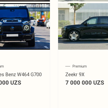
um
Premium
es Benz W464 G700
Zeekr 9X
 000
UZS
7 000 000
UZS