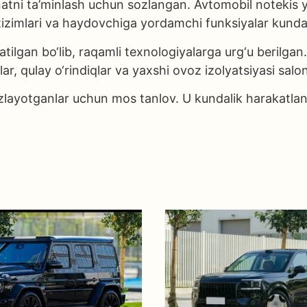
atni ta’minlash uchun sozlangan. Avtomobil notekis yo
a tizimlari va haydovchiga yordamchi funksiyalar kundal
ilgan bo‘lib, raqamli texnologiyalarga urg‘u berilgan.
allar, qulay o‘rindiqlar va yaxshi ovoz izolyatsiyasi sal
layotganlar uchun mos tanlov. U kundalik harakatlanis