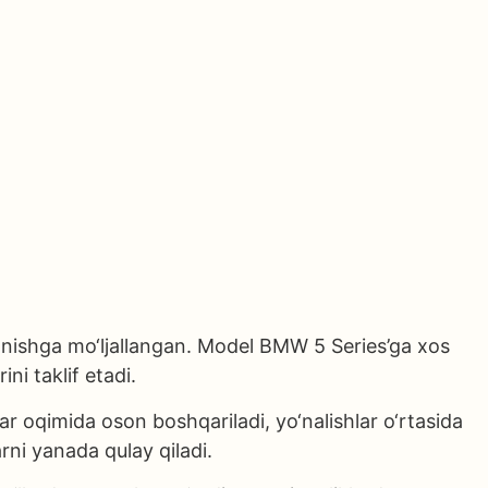
lanishga mo‘ljallangan. Model BMW 5 Series’ga xos
i taklif etadi.
har oqimida oson boshqariladi, yo‘nalishlar o‘rtasida
rni yanada qulay qiladi.