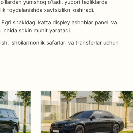
‘llardan yumshoq o‘tadi, yuqori tezliklarda
ik foydalanishda xavfsizlikni oshiradi.
 Egri shakldagi katta displey asboblar paneli va
on ichida sokin muhit yaratadi.
h, ishbilarmonlik safarlari va transferlar uchun