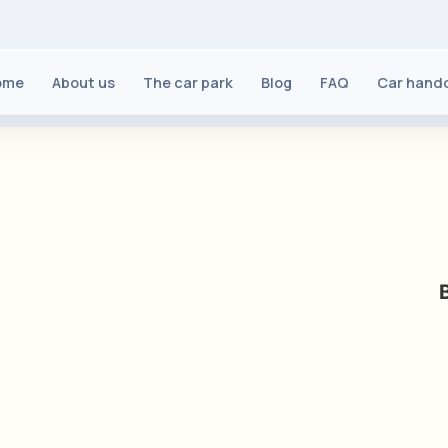
ome
About us
The car park
Blog
FAQ
Car hand