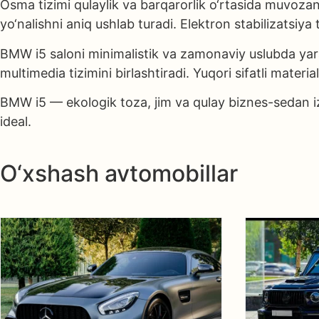
Osma tizimi qulaylik va barqarorlik o‘rtasida muvozan
yo‘nalishni aniq ushlab turadi. Elektron stabilizatsiy
BMW i5 saloni minimalistik va zamonaviy uslubda yarat
multimedia tizimini birlashtiradi. Yuqori sifatli materi
BMW i5 — ekologik toza, jim va qulay biznes-sedan iz
ideal.
O‘xshash avtomobillar