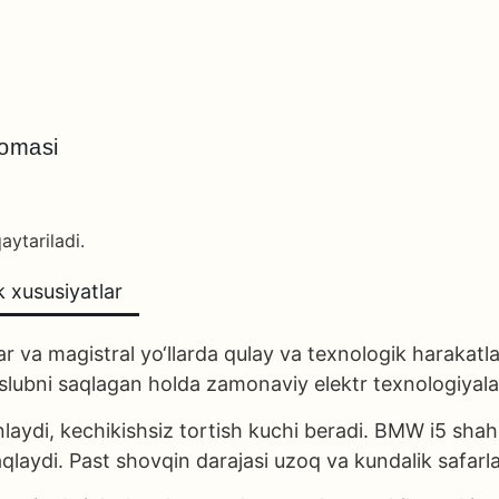
nomasi
aytariladi.
k xususiyatlar
ar va magistral yo‘llarda qulay va texnologik harakat
ubni saqlagan holda zamonaviy elektr texnologiyalarin
minlaydi, kechikishsiz tortish kuchi beradi. BMW i5 sha
qlaydi. Past shovqin darajasi uzoq va kundalik safarla