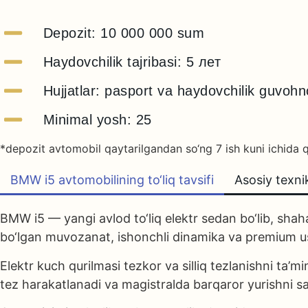
Depozit: 10 000 000 sum
Haydovchilik tajribasi: 5 лет
Hujjatlar: pasport va haydovchilik guvoh
Minimal yosh: 25
*depozit avtomobil qaytarilgandan so‘ng 7 ish kuni ichida q
BMW i5 avtomobilining to‘liq tavsifi
Asosiy texni
BMW i5 — yangi avlod to‘liq elektr sedan bo‘lib, shah
bo‘lgan muvozanat, ishonchli dinamika va premium usl
Elektr kuch qurilmasi tezkor va silliq tezlanishni ta’
tez harakatlanadi va magistralda barqaror yurishni sa