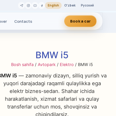
English
Oʻzbek
Русский
Book a car
over
Contacts
BMW i5
Bosh sahifa
/
Avtopark
/
Elektro
/ BMW i5
BMW i5
— zamonaviy dizayn, silliq yurish va
yuqori darajadagi raqamli qulaylikka ega
elektr biznes-sedan. Shahar ichida
harakatlanish, xizmat safarlari va qulay
transferlar uchun mos, shovqinsiz va
chiqindilarsiz.