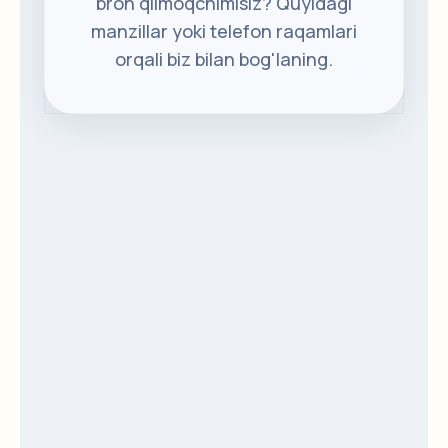
bron qilmoqchimisiz? Quyidagi
manzillar yoki telefon raqamlari
orqali biz bilan bog'laning.
+998 99 7000777
+998 99 3120000
+998 78 3337770