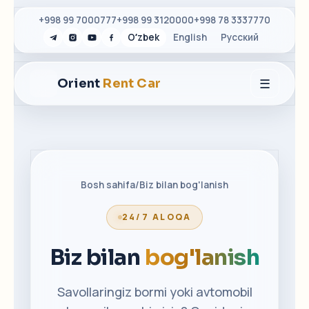
+998 99 7000777
+998 99 3120000
+998 78 3337770
Oʻzbek
English
Русский
☰
Orient
Rent Car
Bosh sahifa
/
Biz bilan bog'lanish
24/7 ALOQA
Biz bilan
bog'lanish
Savollaringiz bormi yoki avtomobil