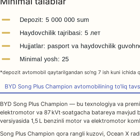
Minimal talablar
Depozit: 5 000 000 sum
Haydovchilik tajribasi: 5 лет
Hujjatlar: pasport va haydovchilik guvoh
Minimal yosh: 25
*depozit avtomobil qaytarilgandan so‘ng 7 ish kuni ichida q
BYD Song Plus Champion avtomobilining to‘liq tavsi
BYD Song Plus Champion — bu texnologiya va premium 
elektromotor va 87 kVt·soatgacha batareya mavjud bo
versiyasida 1,5 L benzinli motor va elektromotor kom
Song Plus Champion qora rangli kuzovi, Ocean X radiat