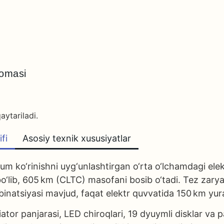
nomasi
aytariladi.
fi
Asosiy texnik xususiyatlar
ko‘rinishni uyg‘unlashtirgan o‘rta o‘lchamdagi elek
‘lib, 605 km (CLTC) masofani bosib o‘tadi. Tez zarya
binatsiyasi mavjud, faqat elektr quvvatida 150 km yur
or panjarasi, LED chiroqlari, 19 dyuymli disklar va pa