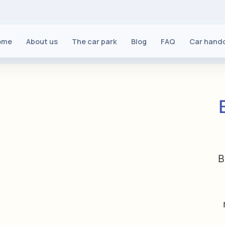
ome
About us
The car park
Blog
FAQ
Car hand
B