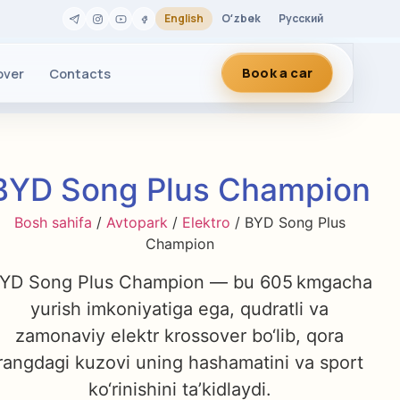
English
Oʻzbek
Русский
Book a car
over
Contacts
BYD Song Plus Champion
Bosh sahifa
/
Avtopark
/
Elektro
/ BYD Song Plus
Champion
YD Song Plus Champion — bu 605 kmgacha
yurish imkoniyatiga ega, qudratli va
zamonaviy elektr krossover bo‘lib, qora
rangdagi kuzovi uning hashamatini va sport
ko‘rinishini ta’kidlaydi.