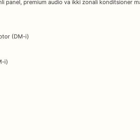
li panel, premium audio va ikki zonali konditsioner m
otor (DM-i)
M-i)