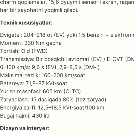
charm qoplamalar, 15,6 dyuymli sensorli ekran, raqam
har bir sayohatni yoqimli qiladi.
Texnik xususiyatlar:
Dvigatel: 204–218 ot (EV) yoki 1.5 benzin + elektrom
Moment: 330 Nm gacha
Tortish: Old (FWD)
Transmissiya: Bir bosqichli avtomat (EV) / E-CVT (D
0–100 km/s: 9,6 s (EV), 7,9–8,5 s (DM-i)
Maksimal tezlik: 160–200 km/soat
Batareya: 71,8–87 kVt·soat
Yurish masofasi: 605 km (CLTC)
Zaryadlash: 15 daqiqada 80% (tez zaryad)
Energiya sarfi: 12,5–18,5 kVt·soat/100 km
Bagaj hajmi: 430 litr
Dizayn va interyer: