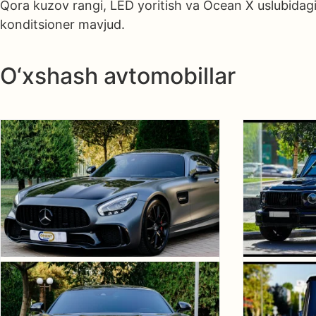
Qora kuzov rangi, LED yoritish va Ocean X uslubidagi 
konditsioner mavjud.
O‘xshash avtomobillar