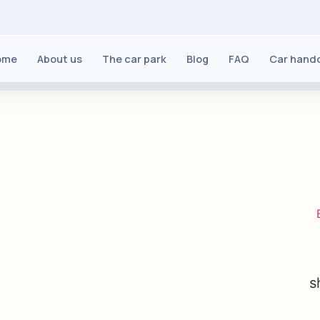
ome
About us
The car park
Blog
FAQ
Car hand
s