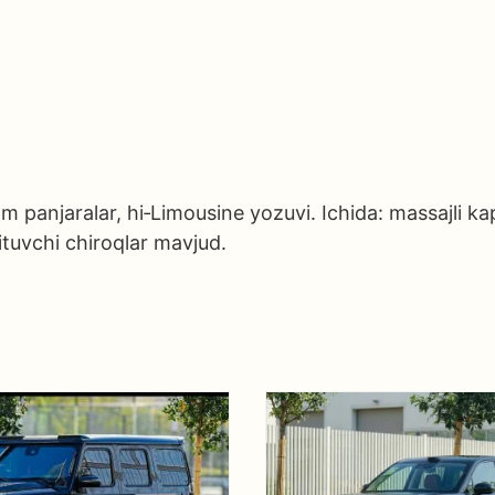
 panjaralar, hi‑Limousine yozuvi. Ichida: massajli kap
ituvchi chiroqlar mavjud.