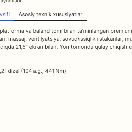
aytariladi.
vsifi
Asosiy texnik xususiyatlar
latforma va baland tomi bilan ta’minlangan premium si
, massaj, ventilyatsiya, sovuq/issiqlikli stakanlar, mu
indiqda 21,5″ ekran bilan. Yon tomonda qulay chiqish 
,2 l dizel (194 a.g., 441 Nm)