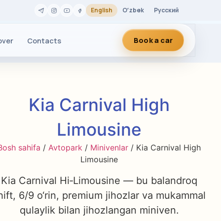
English
Oʻzbek
Русский
Book a car
over
Contacts
Kia Carnival High
Limousine
Bosh sahifa
/
Avtopark
/
Minivenlar
/ Kia Carnival High
Limousine
Kia Carnival Hi‑Limousine — bu balandroq
hift, 6/9 o‘rin, premium jihozlar va mukammal
qulaylik bilan jihozlangan miniven.