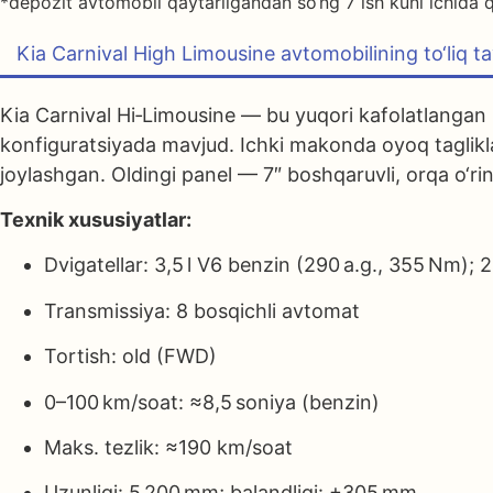
*depozit avtomobil qaytarilgandan so‘ng 7 ish kuni ichida q
Kia Carnival High Limousine avtomobilining to‘liq ta
Kia Carnival Hi‑Limousine — bu yuqori kafolatlangan p
konfiguratsiyada mavjud. Ichki makonda oyoq tagliklari
joylashgan. Oldingi panel — 7″ boshqaruvli, orqa o‘r
Texnik xususiyatlar:
Dvigatellar: 3,5 l V6 benzin (290 a.g., 355 Nm); 2
Transmissiya: 8 bosqichli avtomat
Tortish: old (FWD)
0–100 km/soat: ≈8,5 soniya (benzin)
Maks. tezlik: ≈190 km/soat
Uzunligi: 5 200 mm; balandligi: +305 mm