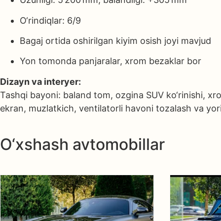
O‘rindiqlar: 6/9
Bagaj ortida oshirilgan kiyim osish joyi mavjud
Yon tomonda panjaralar, xrom bezaklar bor
Dizayn va interyer:
Tashqi bayoni: baland tom, ozgina SUV ko‘rinishi, xrom
ekran, muzlatkich, ventilatorli havoni tozalash va yor
O‘xshash avtomobillar