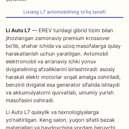
Lixiang L7 avtomobilining to‘liq tavsifi
Li Auto L7
— EREV turidagi gibrid tizim bilan
jihozlangan zamonaviy premium krossover
bo‘lib, shahar ichida va uzoq masofalarga qulay
harakatlanish uchun yaratilgan. Avtomobil
elektromobil va an’anaviy ichki yonuv
dvigatelining afzalliklarini birlashtiradi: asosiy
harakat elektr motorlar orqali amalga oshiriladi,
benzinli dvigatel esa generator sifatida ishlaydi
va akkumulyatorni quvvatlab, umumiy yurish
masofasini oshiradi.
Li Auto L7 qulaylik va texnologiyalarga
yo‘naltirilgan. Keng salon, yuqori sifatli bezak
materiallari va haydovchiga yordam beruvchi