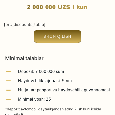
2 000 000
UZS
/ kun
[orc_discounts_table]
BRON QILISH
Minimal talablar
Depozit: 7 000 000 sum
Haydovchilik tajribasi: 5 лет
Hujjatlar: pasport va haydovchilik guvohnomasi
Minimal yosh: 25
*depozit avtomobil qaytarilgandan so‘ng 7 ish kuni ichida
qaytariladi.