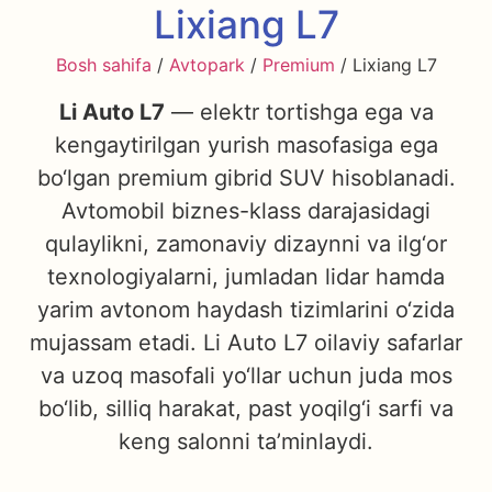
Lixiang L7
Bosh sahifa
/
Avtopark
/
Premium
/ Lixiang L7
Li Auto L7
— elektr tortishga ega va
kengaytirilgan yurish masofasiga ega
bo‘lgan premium gibrid SUV hisoblanadi.
Avtomobil biznes-klass darajasidagi
qulaylikni, zamonaviy dizaynni va ilg‘or
texnologiyalarni, jumladan lidar hamda
yarim avtonom haydash tizimlarini o‘zida
mujassam etadi. Li Auto L7 oilaviy safarlar
va uzoq masofali yo‘llar uchun juda mos
bo‘lib, silliq harakat, past yoqilg‘i sarfi va
keng salonni ta’minlaydi.