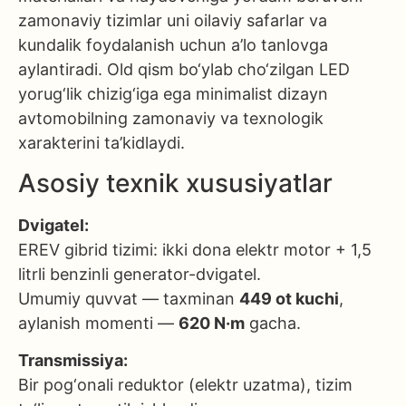
zamonaviy tizimlar uni oilaviy safarlar va
kundalik foydalanish uchun a’lo tanlovga
aylantiradi. Old qism bo‘ylab cho‘zilgan LED
yorug‘lik chizig‘iga ega minimalist dizayn
avtomobilning zamonaviy va texnologik
xarakterini ta’kidlaydi.
Asosiy texnik xususiyatlar
Dvigatel:
EREV gibrid tizimi: ikki dona elektr motor + 1,5
litrli benzinli generator-dvigatel.
Umumiy quvvat — taxminan
449 ot kuchi
,
aylanish momenti —
620 N·m
gacha.
Transmissiya:
Bir pog‘onali reduktor (elektr uzatma), tizim