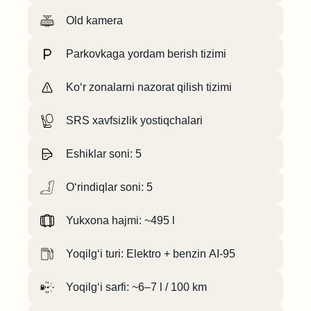
Old kamera
Parkovkaga yordam berish tizimi
Ko‘r zonalarni nazorat qilish tizimi
SRS xavfsizlik yostiqchalari
Eshiklar soni: 5
O‘rindiqlar soni: 5
Yukxona hajmi: ~495 l
Yoqilg‘i turi: Elektro + benzin АI-95
Yoqilg‘i sarfi: ~6–7 l / 100 km