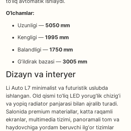
to‘liq avtomatik ishlaydi.
O‘lchamlar:
Uzunligi —
5050 mm
Kengligi —
1995 mm
Balandligi —
1750 mm
G‘ildirak bazasi —
3005 mm
Dizayn va interyer
Li Auto L7 minimalist va futuristik uslubda
ishlangan. Old qismi to‘liq LED yorug‘lik chizig‘i
va yopiq radiator panjarasi bilan ajralib turadi.
Salonida premium materiallar, katta raqamli
ekranlar, multimedia tizimi, panoramali tom va
haydovchiga yordam beruvchi ilg‘or tizimlar