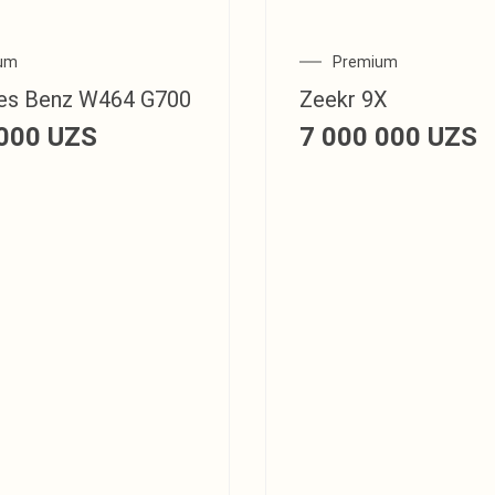
um
Premium
es Benz W464 G700
Zeekr 9X
 000
UZS
7 000 000
UZS