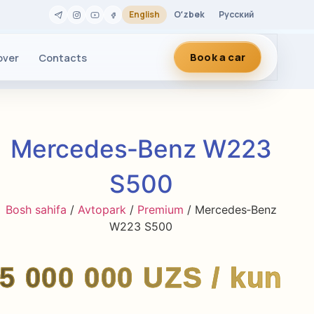
English
Oʻzbek
Русский
Book a car
over
Contacts
Mercedes‑Benz W223
S500
Bosh sahifa
/
Avtopark
/
Premium
/ Mercedes‑Benz
W223 S500
5 000 000
UZS
/ kun