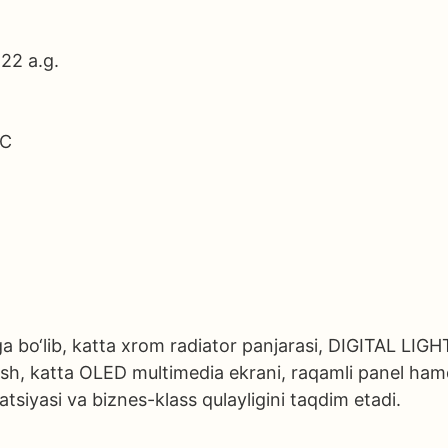
 22 a.g.
IC
bo‘lib, katta xrom radiator panjarasi, DIGITAL LIGHT fa
h, katta OLED multimedia ekrani, raqamli panel hamda
tsiyasi va biznes-klass qulayligini taqdim etadi.