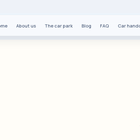
ome
About us
The car park
Blog
FAQ
Car hand