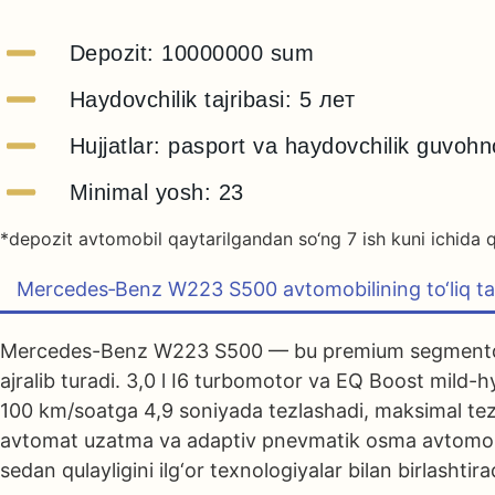
Depozit: 10000000 sum
Haydovchilik tajribasi: 5 лет
Hujjatlar: pasport va haydovchilik guvoh
Minimal yosh: 23
*depozit avtomobil qaytarilgandan so‘ng 7 ish kuni ichida q
Mercedes‑Benz W223 S500 avtomobilining to‘liq tav
Mercedes-Benz W223 S500
— bu premium segmentdag
ajralib turadi. 3,0 l I6 turbomotor va EQ Boost mild
100 km/soatga 4,9 soniyada tezlashadi, maksimal tezl
avtomat uzatma va adaptiv pnevmatik osma avtomobilga
sedan qulayligini ilg‘or texnologiyalar bilan birlashtira