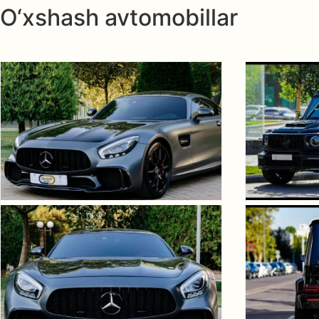
O‘xshash avtomobillar