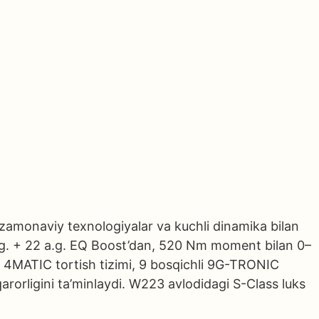
amonaviy texnologiyalar va kuchli dinamika bilan
 a.g. + 22 a.g. EQ Boost’dan, 520 Nm moment bilan 0–
q 4MATIC tortish tizimi, 9 bosqichli 9G-TRONIC
orligini ta’minlaydi. W223 avlodidagi S-Class luks