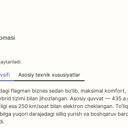
nomasi
aytariladi.
sifi
Asosiy texnik xususiyatlar
i flagman biznes sedan bo‘lib, maksimal komfort, z
-hybrid tizimi bilan jihozlangan. Asosiy quvvat — 435
igi esa 250 km/soat bilan elektron cheklangan. To‘li
 yuqori darajadagi silliq yurish va boshqaruv barqar
di.