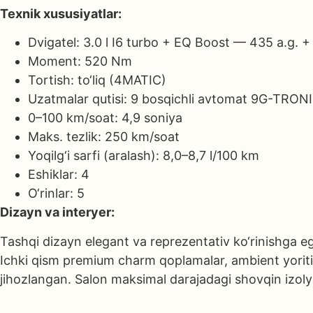
Texnik xususiyatlar:
Dvigatel: 3.0 l I6 turbo + EQ Boost — 435 a.g. +
Moment: 520 Nm
Tortish: to‘liq (4MATIC)
Uzatmalar qutisi: 9 bosqichli avtomat 9G-TRON
0–100 km/soat: 4,9 soniya
Maks. tezlik: 250 km/soat
Yoqilg‘i sarfi (aralash): 8,0–8,7 l/100 km
Eshiklar: 4
O‘rinlar: 5
Dizayn va interyer:
Tashqi dizayn elegant va reprezentativ ko‘rinishga ega 
Ichki qism premium charm qoplamalar, ambient yoritis
jihozlangan. Salon maksimal darajadagi shovqin izolya