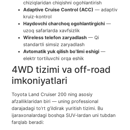
chiziqlaridan chiqishni ogohlantirish
Adaptive Cruise Control (ACC)
— adaptiv
kruiz-kontrol
Haydovchi charchoq ogohlantirgichi
—
uzoq safarlarda xavfsizlik
Wireless telefon zaryadlash
— Qi
standartli simsiz zaryadlash
Avtomatik yuk qilish bo’limi eshigi
—
elektr tortiluvchi orqa eshik
4WD tizimi va off-road
imkoniyatlari
Toyota Land Cruiser 200 ning asosiy
afzalliklaridan biri — uning professional
darajadagi to’rt g’ildirak yuritish tizimi. Bu
ijaraxonalardagi boshqa SUV-lardan uni tubdan
farqlab beradi: