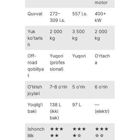
motor
Quvvat
272–
557 l.s.
400+
309 l.s.
kW
Yuk
2 000
3 500
2 000
ko’taris
kg
kg
kg
h
Off-
Yuqori
Yuqori
O’rtach
road
(profes
a
qobiliya
sional)
t
O’tirish
7–8 o’rin
5 o’rin
6 o’rin
joylari
Yoqilg’i
138 L
97 L
—
baki
(ikki
(elektr)
bak)
Ishonch
★★★
★★★
★★★
lilik
★★
★☆
☆☆