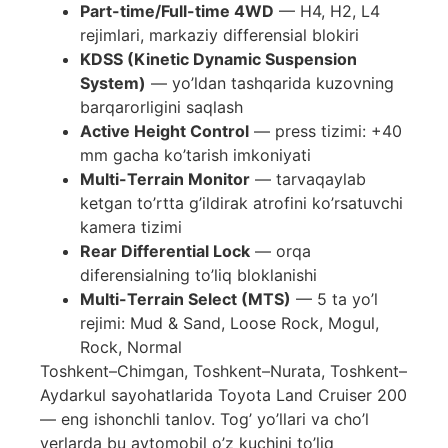
Part-time/Full-time 4WD
— H4, H2, L4
rejimlari, markaziy differensial blokiri
KDSS (Kinetic Dynamic Suspension
System)
— yo’ldan tashqarida kuzovning
barqarorligini saqlash
Active Height Control
— press tizimi: +40
mm gacha ko’tarish imkoniyati
Multi-Terrain Monitor
— tarvaqaylab
ketgan to’rtta g’ildirak atrofini ko’rsatuvchi
kamera tizimi
Rear Differential Lock
— orqa
diferensialning to’liq bloklanishi
Multi-Terrain Select (MTS)
— 5 ta yo’l
rejimi: Mud & Sand, Loose Rock, Mogul,
Rock, Normal
Toshkent–Chimgan, Toshkent–Nurata, Toshkent–
Aydarkul sayohatlarida Toyota Land Cruiser 200
— eng ishonchli tanlov. Tog’ yo’llari va cho’l
yerlarda bu avtomobil o’z kuchini to’liq