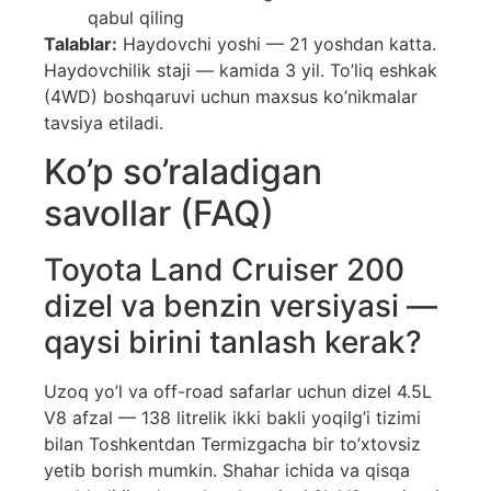
qabul qiling
Talablar:
Haydovchi yoshi — 21 yoshdan katta.
Haydovchilik staji — kamida 3 yil. To’liq eshkak
(4WD) boshqaruvi uchun maxsus ko’nikmalar
tavsiya etiladi.
Ko’p so’raladigan
savollar (FAQ)
Toyota Land Cruiser 200
dizel va benzin versiyasi —
qaysi birini tanlash kerak?
Uzoq yo’l va off-road safarlar uchun dizel 4.5L
V8 afzal — 138 litrelik ikki bakli yoqilg’i tizimi
bilan Toshkentdan Termizgacha bir to’xtovsiz
yetib borish mumkin. Shahar ichida va qisqa