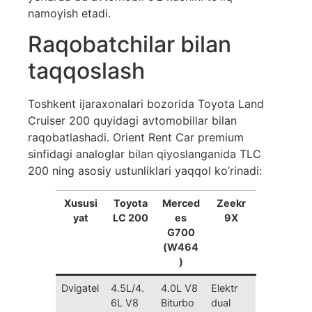
namoyish etadi.
Raqobatchilar bilan
taqqoslash
Toshkent ijaraxonalari bozorida Toyota Land
Cruiser 200 quyidagi avtomobillar bilan
raqobatlashadi. Orient Rent Car premium
sinfidagi analoglar bilan qiyoslanganida TLC
200 ning asosiy ustunliklari yaqqol ko’rinadi:
Xususi
Toyota
Merced
Zeekr
yat
LC 200
es
9X
G700
(W464
)
Dvigatel
4.5L/4.
4.0L V8
Elektr
6L V8
Biturbo
dual