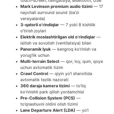
touch-screen, navigatsiya, Bluetooth, USB
Mark Levinson premium audio tizimi
— 17
naychali surround sound (ba’zi
versiyalarda)
3-qatorli o’rindiqlar
— 7 yoki 8 kishilik
o’tirish joylari
Elektrik moslashtirilgan old o’rindiqlar
—
isitish va sovutish (ventilatsiya) bilan
Panoramik lyuk
— kengroq ko’rinish va
yorug’lik uchun
Multi-terrain Select
— qor, loy, qum, qoya
uchun avtomatik tizim
Crawl Control
— qiyin yo’l sharoitida
avtomatik tezlik nazorati
360 daraja kamera tizimi
— to’liq
ko’rinishli park qilish yordamchisi
Pre-Collision System (PCS)
—
to’qnashuvni oldini olish tizimi
Lane Departure Alert (LDA)
— yo’l