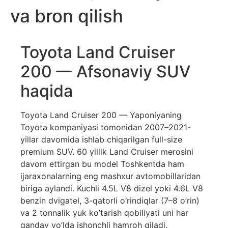
va bron qilish
Toyota Land Cruiser
200 — Afsonaviy SUV
haqida
Toyota Land Cruiser 200 — Yaponiyaning
Toyota kompaniyasi tomonidan 2007–2021-
yillar davomida ishlab chiqarilgan full-size
premium SUV. 60 yillik Land Cruiser merosini
davom ettirgan bu model Toshkentda ham
ijaraxonalarning eng mashxur avtomobillaridan
biriga aylandi. Kuchli 4.5L V8 dizel yoki 4.6L V8
benzin dvigatel, 3-qatorli o’rindiqlar (7–8 o’rin)
va 2 tonnalik yuk ko’tarish qobiliyati uni har
qanday yo’lda ishonchli hamroh qiladi.