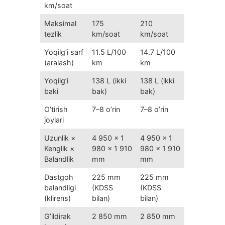
km/soat
Maksimal
175
210
tezlik
km/soat
km/soat
Yoqilg’i sarf
11.5 L/100
14.7 L/100
(aralash)
km
km
Yoqilg’i
138 L (ikki
138 L (ikki
baki
bak)
bak)
O’tirish
7–8 o’rin
7–8 o’rin
joylari
Uzunlik ×
4 950 × 1
4 950 × 1
Kenglik ×
980 × 1 910
980 × 1 910
Balandlik
mm
mm
Dastgoh
225 mm
225 mm
balandligi
(KDSS
(KDSS
(klirens)
bilan)
bilan)
G’ildirak
2 850 mm
2 850 mm