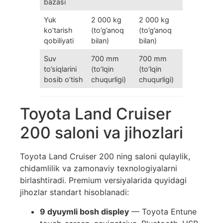
bazasi
Yuk
2 000 kg
2 000 kg
ko’tarish
(to’g’anoq
(to’g’anoq
qobiliyati
bilan)
bilan)
Suv
700 mm
700 mm
to’siqlarini
(to’lqin
(to’lqin
bosib o’tish
chuqurligi)
chuqurligi)
Toyota Land Cruiser
200 saloni va jihozlari
Toyota Land Cruiser 200 ning saloni qulaylik,
chidamlilik va zamonaviy texnologiyalarni
birlashtiradi. Premium versiyalarida quyidagi
jihozlar standart hisoblanadi:
9 dyuymli bosh displey
— Toyota Entune