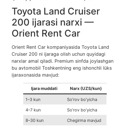
Toyota Land Cruiser
200 ijarasi narxi —
Orient Rent Car
Orient Rent Car kompaniyasida Toyota Land
Cruiser 200 ni ijaraga olish uchun quyidagi
narxlar amal qiladi. Premium sinfda joylashgan
bu avtomobil Toshkentning eng ishonchli lüks
ijaraxonasida mavjud:
Ijara muddati
Narx (UZS/kun)
1–3 kun
So’rov bo’yicha
4–7 kun
So’rov bo’yicha
8–30 kun
Chegirma mavjud