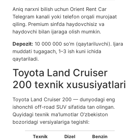
Aniq narxni bilish uchun Orient Rent Car
Telegram kanali yoki telefon orqali murojaat
qiling. Premium sinfda haydovchisiz va
haydovchi bilan ijaraga olish mumkin.
Depozit:
10 000 000 so’m (qaytariluvchi). Ijara
muddati tugagach, 1–3 ish kuni ichida
qaytariladi.
Toyota Land Cruiser
200 texnik xususiyatlari
Toyota Land Cruiser 200 — dunyodagi eng
ishonchli off-road SUV sifatida tan olingan.
Quyidagi texnik ma’lumotlar O’zbekiston
bozoridagi versiyalariga tegishli:
Texnik
Dizel
Benzin