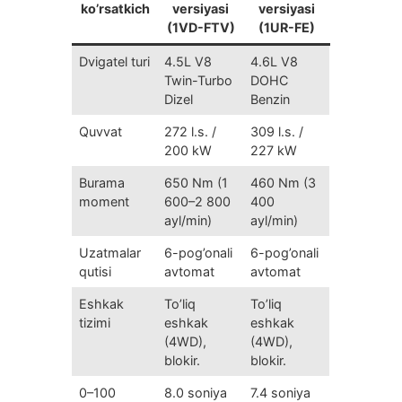
ko’rsatkich
versiyasi
versiyasi
(1VD-FTV)
(1UR-FE)
Dvigatel turi
4.5L V8
4.6L V8
Twin-Turbo
DOHC
Dizel
Benzin
Quvvat
272 l.s. /
309 l.s. /
200 kW
227 kW
Burama
650 Nm (1
460 Nm (3
moment
600–2 800
400
ayl/min)
ayl/min)
Uzatmalar
6-pog’onali
6-pog’onali
qutisi
avtomat
avtomat
Eshkak
To’liq
To’liq
tizimi
eshkak
eshkak
(4WD),
(4WD),
blokir.
blokir.
0–100
8.0 soniya
7.4 soniya