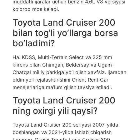
muddatli ijaralar uchun benzin 4.6L V8 versiyasi
ko’proq mos keladi.
Toyota Land Cruiser 200
bilan tog’li yo’llarga borsa
bo’ladimi?
Ha. KDSS, Multi-Terrain Select va 225 mm
klirens bilan Chimgan, Beldersay va Ugam-
Chatqal milliy parkiga yo’l olish xavfsiz. Ijaradan
oldin yo’l rejalashtirishini Orient Rent Car
menejerlariga ma’lum qilish tavsiya etiladi.
Toyota Land Cruiser 200
ning oxirgi yili qaysi?
Toyota Land Cruiser 200 seriyasi 2007-yilda
boshlangan va 2021-yilda ishlab chiqarish
tugagan. O’rnini Toyota Land Cruiser 300