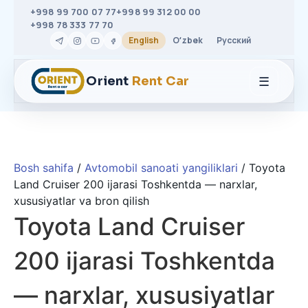
+998 99 700 07 77
+998 99 312 00 00
+998 78 333 77 70
English
Oʻzbek
Русский
☰
Orient
Rent Car
Bosh sahifa
/
Avtomobil sanoati yangiliklari
/ Toyota
Land Cruiser 200 ijarasi Toshkentda — narxlar,
xususiyatlar va bron qilish
Toyota Land Cruiser
200 ijarasi Toshkentda
— narxlar, xususiyatlar