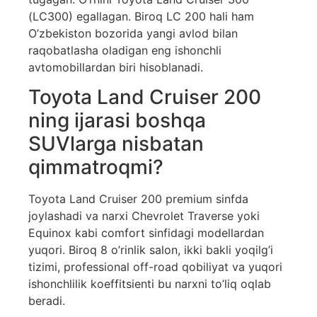
(LC300) egallagan. Biroq LC 200 hali ham
O’zbekiston bozorida yangi avlod bilan
raqobatlasha oladigan eng ishonchli
avtomobillardan biri hisoblanadi.
Toyota Land Cruiser 200
ning ijarasi boshqa
SUVlarga nisbatan
qimmatroqmi?
Toyota Land Cruiser 200 premium sinfda
joylashadi va narxi Chevrolet Traverse yoki
Equinox kabi comfort sinfidagi modellardan
yuqori. Biroq 8 o’rinlik salon, ikki bakli yoqilg’i
tizimi, professional off-road qobiliyat va yuqori
ishonchlilik koeffitsienti bu narxni to’liq oqlab
beradi.