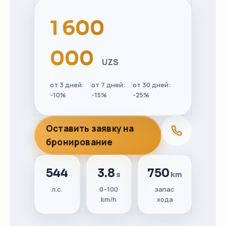
1 600
000
UZS
от 3 дней:
|
от 7 дней:
|
от 30 дней:
-10%
-15%
-25%
Оставить заявку на
бронирование
544
3.8
750
s
km
л.с.
0–100
запас
km/h
хода