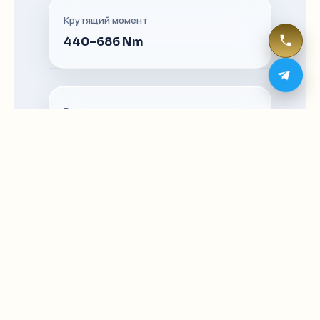
Крутящий момент
440–686 Nm
Батарея
86–100 kWh
Быстрая зарядка
30 daqiqa
Макс. скорость
200 km/h