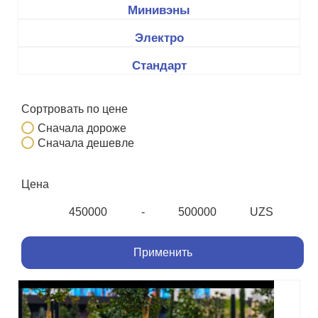
Минивэны
Электро
Стандарт
Сортровать по цене
Сначала дороже
Сначала дешевле
Цена
-
UZS
Мин. цена
Макс. цена
Применить