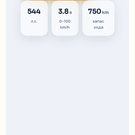
544
3.8
750
s
km
л.с.
0–100
запас
km/h
хода