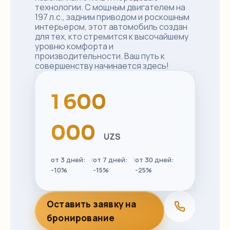
технологии. С мощным двигателем на
197 л.с., задним приводом и роскошным
интерьером, этот автомобиль создан
для тех, кто стремится к высочайшему
уровню комфорта и
производительности. Ваш путь к
совершенству начинается здесь!
1 600
000
UZS
от 3 дней:
|
от 7 дней:
|
от 30 дней:
-10%
-15%
-25%
Оставить заявку на
бронирование